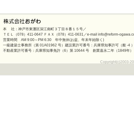
本 社：神戸市東灘区深江南町３丁目８番１５号／
ＴＥＬ（078）411-0647 ＦＡＸ（078）411-0631／e-mail info@reform-ogawa.co
営業時間 AM 9:00～PM 6:30 年中無休(お盆、年末年始除く)
一級建築士事務所（第 01A01962 号）建設業許可番号：兵庫県知事許可（般 -4 ）第 
不動産業許可番号：兵庫県知事免許（6）第 10644 号 創業嘉永二年（1849年）
Copyright(c)2003-20