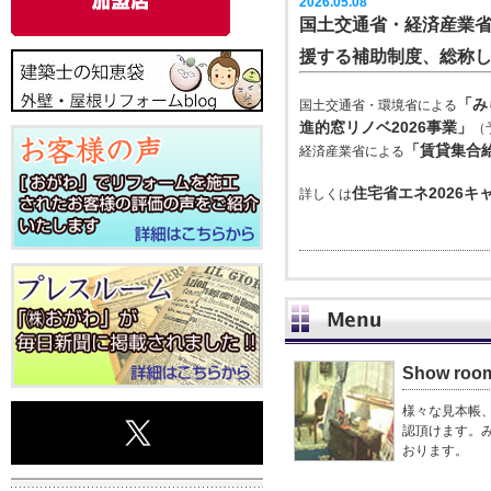
2026.05.08
国土交通省・経済産業
援する補助制度、総称
「み
国土交通省・環境省による
進的窓リノベ2026事業」
（
「賃貸集合給
経済産業省による
住宅省エネ2026
詳しくは
Show roo
様々な見本帳
認頂けます。
おります。