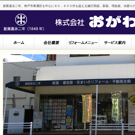
創業嘉永二年、神戸市東灘区を中心に８０，６００件を超える施行実績。新築、増改築、水廻りの